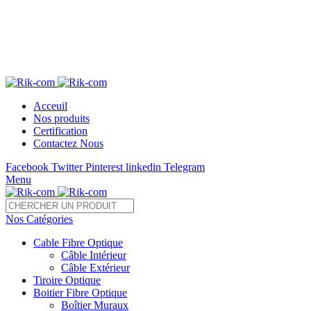
Télé 05 22 28 37 54 /55 Fax : 05 22 85 35 54
sales@rik-com.com
+212 (0) 522 283 754 / 755
Acceuil
Nos produits
Certification
Contactez Nous
Facebook
Twitter
Pinterest
linkedin
Telegram
Menu
Nos Catégories
Cable Fibre Optique
Câble Intérieur
Câble Extérieur
Tiroire Optique
Boitier Fibre Optique
Boîtier Muraux