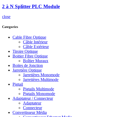
2 à N Splitter PLC Module
close
Categories
Cable Fibre Optique
Câble Intérieur
Câble Extérieur
Tiroire Optique
Boitier Fibre Optique
Boîtier Muraux
Boites de Jonction
Jarretière Optique
Jarretières Monomode
Jarretières Multimode
Pigtail
Pigtails Multimode
Pigtails Monomode
Adaptateur / Connecteur
Adaptateur
Connecteur
Convertisseur Média