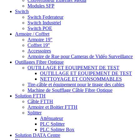
Convertisseur Ethernet Media
Modules SFP
Switch
Switch Federateur
Switch Industriel
Switch POE
Armoire / Coffret
Armoire 19"
Coffret 19"
Accessoires
Armoire de Rue pour Cameras de Vidéo Surveillance
Outillages Fibre Optique
OUTILLAGE ET EQUIPEMENT DE TEST
OUTILLAGE ET EQUIPEMENT DE TEST
NETTOYAGE ET CONSOMMABLES
Tire-câble et équipement pour le tirage des cables
Machine de Soufflage Câble Fibre Optique
Solution FTTH
Câble FTTH
Armoire et Boitier FTTH
Splitter
Atténuateur
PLC Splitter
PLC Splitter Box
Solution DATA Centre