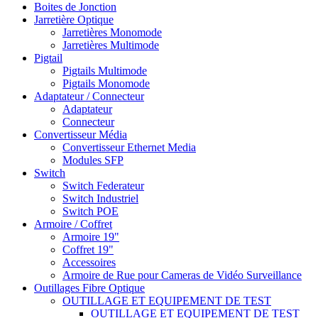
Boites de Jonction
Jarretière Optique
Jarretières Monomode
Jarretières Multimode
Pigtail
Pigtails Multimode
Pigtails Monomode
Adaptateur / Connecteur
Adaptateur
Connecteur
Convertisseur Média
Convertisseur Ethernet Media
Modules SFP
Switch
Switch Federateur
Switch Industriel
Switch POE
Armoire / Coffret
Armoire 19"
Coffret 19"
Accessoires
Armoire de Rue pour Cameras de Vidéo Surveillance
Outillages Fibre Optique
OUTILLAGE ET EQUIPEMENT DE TEST
OUTILLAGE ET EQUIPEMENT DE TEST