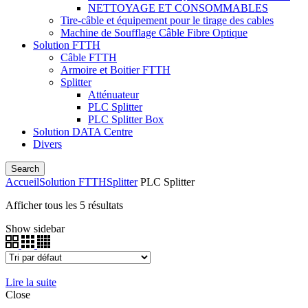
NETTOYAGE ET CONSOMMABLES
Tire-câble et équipement pour le tirage des cables
Machine de Soufflage Câble Fibre Optique
Solution FTTH
Câble FTTH
Armoire et Boitier FTTH
Splitter
Atténuateur
PLC Splitter
PLC Splitter Box
Solution DATA Centre
Divers
Search
Accueil
Solution FTTH
Splitter
PLC Splitter
Afficher tous les 5 résultats
Show sidebar
Lire la suite
Close