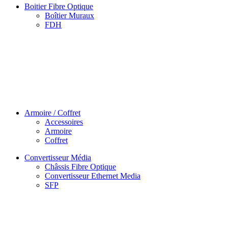
Boitier Fibre Optique
Boîtier Muraux
FDH
Armoire / Coffret
Accessoires
Armoire
Coffret
Convertisseur Média
Châssis Fibre Optique
Convertisseur Ethernet Media
SFP