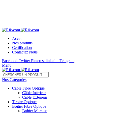
Télé 05 22 28 37 54 /55 Fax : 05 22 85 35 54
sales@rik-com.com
+212 (0) 522 283 754 / 755
Acceuil
Nos produits
Certification
Contactez Nous
Facebook
Twitter
Pinterest
linkedin
Telegram
Menu
Nos Catégories
Cable Fibre Optique
Câble Intérieur
Câble Extérieur
Tiroire Optique
Boitier Fibre Optique
Boîtier Muraux