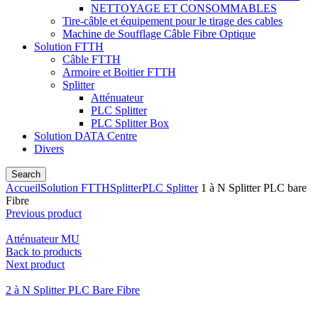
NETTOYAGE ET CONSOMMABLES
Tire-câble et équipement pour le tirage des cables
Machine de Soufflage Câble Fibre Optique
Solution FTTH
Câble FTTH
Armoire et Boitier FTTH
Splitter
Atténuateur
PLC Splitter
PLC Splitter Box
Solution DATA Centre
Divers
Search
Accueil
Solution FTTH
Splitter
PLC Splitter
1 à N Splitter PLC bare
Fibre
Previous product
Atténuateur MU
Back to products
Next product
2 à N Splitter PLC Bare Fibre