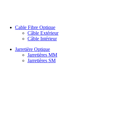
Cable Fibre Optique
Câble Extérieur
Câble Intérieur
Jarretière Optique
Jarretières MM
Jarretières SM
Splitter
Atténuateur
PLC Splitter
PLC Splitter Box