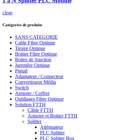
1 à N Splitter PLC Module
close
Catégories de produits
SANS CATEGORIE
Cable Fibre Optique
Tiroire Optique
Boitier Fibre Optique
Boites de Jonction
Jarretière Optique
Pigtail
Adaptateur / Connecteur
Convertisseur Média
Switch
Armoire / Coffret
Outillages Fibre Optique
Solution FTTH
Câble FTTH
Armoire et Boitier FTTH
Splitter
Atténuateur
PLC Splitter
PLC Splitter Box