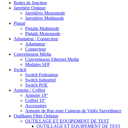
Boites de Jonction
Jarretière Optique
Jarretières Monomode
Jarretières Multimode
Pigtail
Pigtails Multimode
Pigtails Monomode
Adaptateur / Connecteur
Adaptateur
Connecteur
Convertisseur Média
Convertisseur Ethernet Media
Modules SFP
Switch
Switch Federateur
Switch Industriel
Switch POE
Armoire / Coffret
Armoire 19"
Coffret 19"
Accessoires
Armoire de Rue pour Cameras de Vidéo Surveillance
Outillages Fibre Optique
OUTILLAGE ET EQUIPEMENT DE TEST
OUTILLAGE ET EQUIPEMENT DE TEST