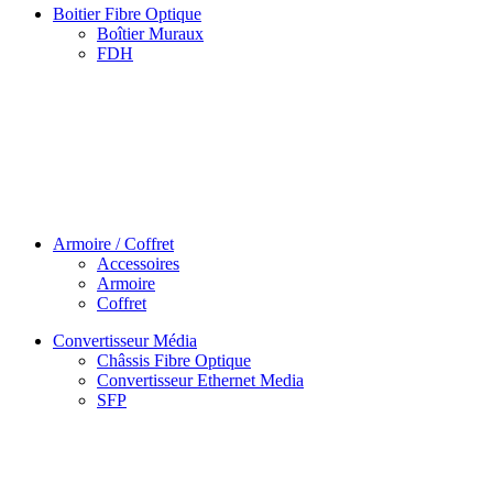
Boitier Fibre Optique
Boîtier Muraux
FDH
Armoire / Coffret
Accessoires
Armoire
Coffret
Convertisseur Média
Châssis Fibre Optique
Convertisseur Ethernet Media
SFP