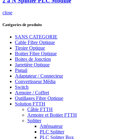
2 à N Splitter PLC Module
close
Catégories de produits
SANS CATEGORIE
Cable Fibre Optique
Tiroire Optique
Boitier Fibre Optique
Boites de Jonction
Jarretière Optique
Pigtail
Adaptateur / Connecteur
Convertisseur Média
Switch
Armoire / Coffret
Outillages Fibre Optique
Solution FTTH
Câble FTTH
Armoire et Boitier FTTH
Splitter
Atténuateur
PLC Splitter
PLC Splitter Box