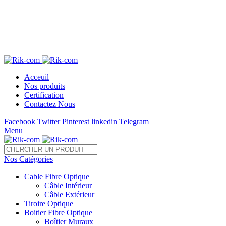
Télé 05 22 28 37 54 /55 Fax : 05 22 85 35 54
sales@rik-com.com
+212 (0) 522 283 754 / 755
Acceuil
Nos produits
Certification
Contactez Nous
Facebook
Twitter
Pinterest
linkedin
Telegram
Menu
Nos Catégories
Cable Fibre Optique
Câble Intérieur
Câble Extérieur
Tiroire Optique
Boitier Fibre Optique
Boîtier Muraux