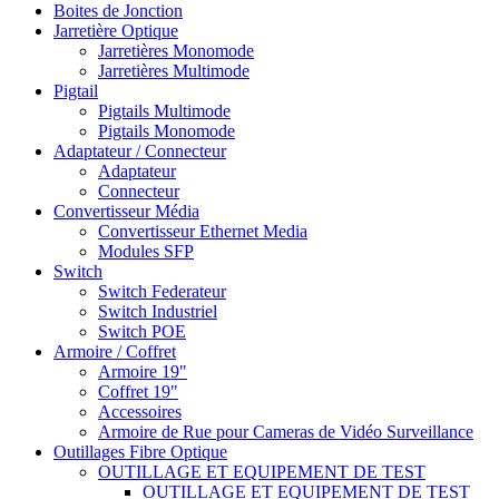
Boites de Jonction
Jarretière Optique
Jarretières Monomode
Jarretières Multimode
Pigtail
Pigtails Multimode
Pigtails Monomode
Adaptateur / Connecteur
Adaptateur
Connecteur
Convertisseur Média
Convertisseur Ethernet Media
Modules SFP
Switch
Switch Federateur
Switch Industriel
Switch POE
Armoire / Coffret
Armoire 19"
Coffret 19"
Accessoires
Armoire de Rue pour Cameras de Vidéo Surveillance
Outillages Fibre Optique
OUTILLAGE ET EQUIPEMENT DE TEST
OUTILLAGE ET EQUIPEMENT DE TEST