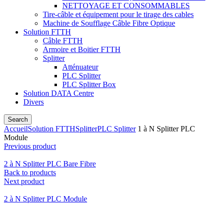
NETTOYAGE ET CONSOMMABLES
Tire-câble et équipement pour le tirage des cables
Machine de Soufflage Câble Fibre Optique
Solution FTTH
Câble FTTH
Armoire et Boitier FTTH
Splitter
Atténuateur
PLC Splitter
PLC Splitter Box
Solution DATA Centre
Divers
Search
Accueil
Solution FTTH
Splitter
PLC Splitter
1 à N Splitter PLC
Module
Previous product
2 à N Splitter PLC Bare Fibre
Back to products
Next product
2 à N Splitter PLC Module