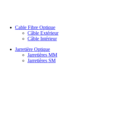
Cable Fibre Optique
Câble Extérieur
Câble Intérieur
Jarretière Optique
Jarretières MM
Jarretières SM
Splitter
Atténuateur
PLC Splitter
PLC Splitter Box