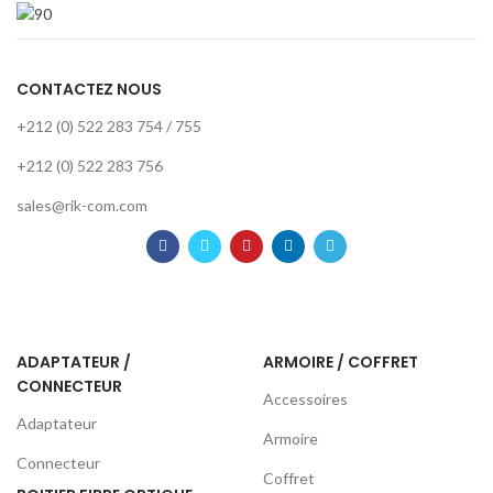
CONTACTEZ NOUS
+212 (0) 522 283 754 / 755
+212 (0) 522 283 756
sales@rik-com.com
ADAPTATEUR /
ARMOIRE / COFFRET
CONNECTEUR
Accessoires
Adaptateur
Armoire
Connecteur
Coffret