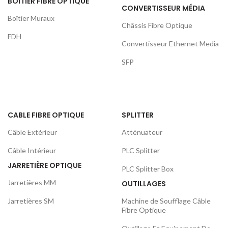
BOITIER FIBRE OPTIQUE
CONVERTISSEUR MÉDIA
Boîtier Muraux
Châssis Fibre Optique
FDH
Convertisseur Ethernet Media
SFP
CABLE FIBRE OPTIQUE
SPLITTER
Câble Extérieur
Atténuateur
Câble Intérieur
PLC Splitter
JARRETIÈRE OPTIQUE
PLC Splitter Box
Jarretières MM
OUTILLAGES
Jarretières SM
Machine de Soufflage Câble
Fibre Optique