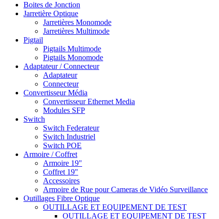
Boites de Jonction
Jarretière Optique
Jarretières Monomode
Jarretières Multimode
Pigtail
Pigtails Multimode
Pigtails Monomode
Adaptateur / Connecteur
Adaptateur
Connecteur
Convertisseur Média
Convertisseur Ethernet Media
Modules SFP
Switch
Switch Federateur
Switch Industriel
Switch POE
Armoire / Coffret
Armoire 19"
Coffret 19"
Accessoires
Armoire de Rue pour Cameras de Vidéo Surveillance
Outillages Fibre Optique
OUTILLAGE ET EQUIPEMENT DE TEST
OUTILLAGE ET EQUIPEMENT DE TEST