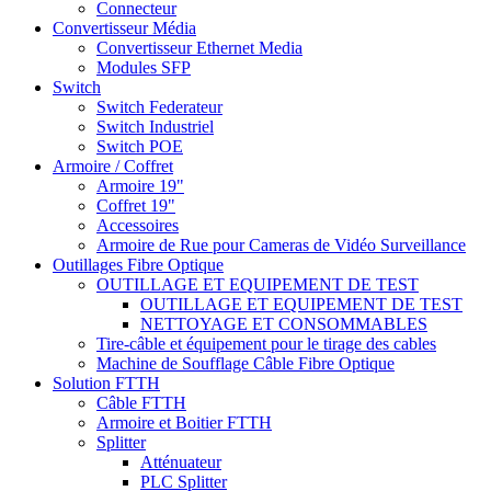
Connecteur
Convertisseur Média
Convertisseur Ethernet Media
Modules SFP
Switch
Switch Federateur
Switch Industriel
Switch POE
Armoire / Coffret
Armoire 19"
Coffret 19"
Accessoires
Armoire de Rue pour Cameras de Vidéo Surveillance
Outillages Fibre Optique
OUTILLAGE ET EQUIPEMENT DE TEST
OUTILLAGE ET EQUIPEMENT DE TEST
NETTOYAGE ET CONSOMMABLES
Tire-câble et équipement pour le tirage des cables
Machine de Soufflage Câble Fibre Optique
Solution FTTH
Câble FTTH
Armoire et Boitier FTTH
Splitter
Atténuateur
PLC Splitter