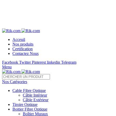
Télé 05 22 28 37 54 /55 Fax : 05 22 85 35 54
sales@rik-com.com
+212 (0) 522 283 754 / 755
Acceuil
Nos produits
Certification
Contactez Nous
Facebook
Twitter
Pinterest
linkedin
Telegram
Menu
Nos Catégories
Cable Fibre Optique
Câble Intérieur
Câble Extérieur
Tiroire Optique
Boitier Fibre Optique
Boîtier Muraux