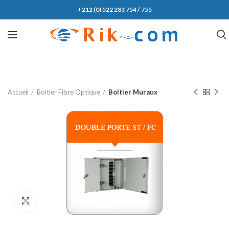
+212 (0) 522 283 754 / 755
Accueil
Boitier Fibre Optique
Boîtier Muraux
Click to enlarge