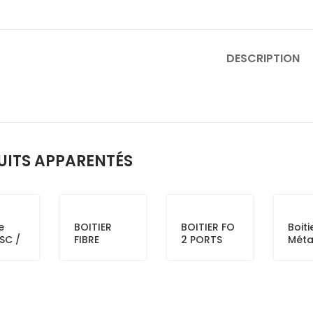
DESCRIPTION
UITS APPARENTÉS
e
BOITIER
BOITIER FO
Boiti
SC /
FIBRE
2 PORTS
Méta
2000
OPTIQUE
FTTH
12 F
J
DIN-RAILL
12 PORTS