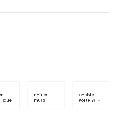
er
Boîtier
Double
llique
mural
Porte ST –
O
etanche
FC
pour 12
ports