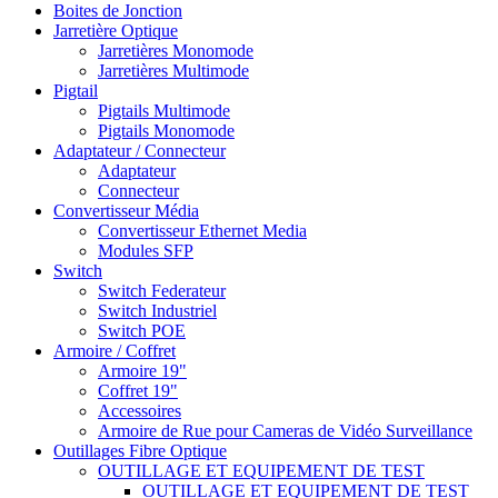
Boites de Jonction
Jarretière Optique
Jarretières Monomode
Jarretières Multimode
Pigtail
Pigtails Multimode
Pigtails Monomode
Adaptateur / Connecteur
Adaptateur
Connecteur
Convertisseur Média
Convertisseur Ethernet Media
Modules SFP
Switch
Switch Federateur
Switch Industriel
Switch POE
Armoire / Coffret
Armoire 19"
Coffret 19"
Accessoires
Armoire de Rue pour Cameras de Vidéo Surveillance
Outillages Fibre Optique
OUTILLAGE ET EQUIPEMENT DE TEST
OUTILLAGE ET EQUIPEMENT DE TEST