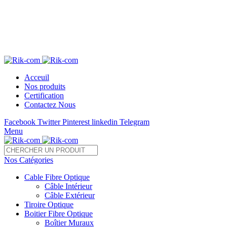
Télé 05 22 28 37 54 /55 Fax : 05 22 85 35 54
sales@rik-com.com
+212 (0) 522 283 754 / 755
Acceuil
Nos produits
Certification
Contactez Nous
Facebook
Twitter
Pinterest
linkedin
Telegram
Menu
Nos Catégories
Cable Fibre Optique
Câble Intérieur
Câble Extérieur
Tiroire Optique
Boitier Fibre Optique
Boîtier Muraux