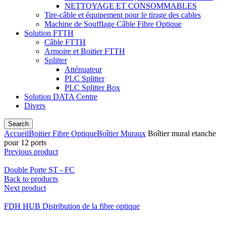
NETTOYAGE ET CONSOMMABLES
Tire-câble et équipement pour le tirage des cables
Machine de Soufflage Câble Fibre Optique
Solution FTTH
Câble FTTH
Armoire et Boitier FTTH
Splitter
Atténuateur
PLC Splitter
PLC Splitter Box
Solution DATA Centre
Divers
Search
Accueil
Boitier Fibre Optique
Boîtier Muraux
Boîtier mural etanche
pour 12 ports
Previous product
Double Porte ST - FC
Back to products
Next product
FDH HUB Distribution de la fibre optique