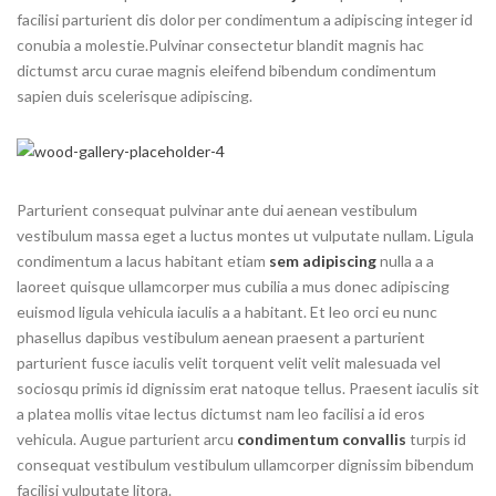
facilisi parturient dis dolor per condimentum a adipiscing integer id
conubia a molestie.Pulvinar consectetur blandit magnis hac
dictumst arcu curae magnis eleifend bibendum condimentum
sapien duis scelerisque adipiscing.
Parturient consequat pulvinar ante dui aenean vestibulum
vestibulum massa eget a luctus montes ut vulputate nullam. Ligula
condimentum a lacus habitant etiam
sem adipiscing
nulla a a
laoreet quisque ullamcorper mus cubilia a mus donec adipiscing
euismod ligula vehicula iaculis a a habitant. Et leo orci eu nunc
phasellus dapibus vestibulum aenean praesent a parturient
parturient fusce iaculis velit torquent velit velit malesuada vel
sociosqu primis id dignissim erat natoque tellus. Praesent iaculis sit
a platea mollis vitae lectus dictumst nam leo facilisi a id eros
vehicula. Augue parturient arcu
condimentum convallis
turpis id
consequat vestibulum vestibulum ullamcorper dignissim bibendum
facilisi vulputate litora.