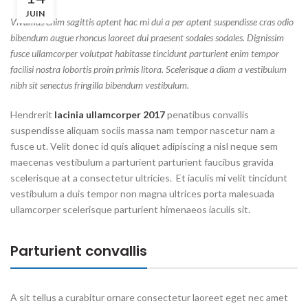
JUIN
Vivamus enim sagittis aptent hac mi dui a per aptent suspendisse cras odio
bibendum augue rhoncus laoreet dui praesent sodales sodales. Dignissim
fusce ullamcorper volutpat habitasse tincidunt parturient enim tempor
facilisi nostra lobortis proin primis litora. Scelerisque a diam a vestibulum
nibh sit senectus fringilla bibendum vestibulum.
Hendrerit
lacinia ullamcorper 2017
penatibus convallis
suspendisse aliquam sociis massa nam tempor nascetur nam a
fusce ut. Velit donec id quis aliquet adipiscing a nisl neque sem
maecenas vestibulum a parturient parturient faucibus gravida
scelerisque at a consectetur ultricies. Et iaculis mi velit tincidunt
vestibulum a duis tempor non magna ultrices porta malesuada
ullamcorper scelerisque parturient himenaeos iaculis sit.
Parturient convallis
A sit tellus a curabitur ornare consectetur laoreet eget nec amet