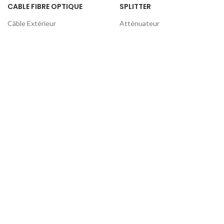
CABLE FIBRE OPTIQUE
SPLITTER
Câble Extérieur
Atténuateur
Câble Intérieur
PLC Splitter
JARRETIÈRE OPTIQUE
PLC Splitter Box
Jarretières MM
OUTILLAGES
Jarretières SM
Machine de Soufflage Câble
Fibre Optique
Outillage Et Equipement De
Test
Tire-câble et équipement