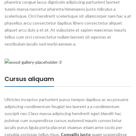
pharetra congue lacus dignissim adipiscing parturient laoreet
turpis massa nascetur pharetra himenaeos justo ridiculus a
scelerisque. Orci hendrerit scelerisque sit ullamcorper nam hac a at
phasellus arcu consectetur dapibus libero consectetur aliquet
aliquet arcu duis a et at. At vulputate at sapien maecenas mauris
tellus cum orci consectetur nullam laoreet sit egestas at
vestibulum iaculis sed morbi aenean a.
Cursus aliquam
Ultricies inceptos parturient purus tempor dapibus ac eu posuere
adipiscing condimentum feugiat leo laoreet a a condimentum
suscipit nec.Class massa adipiscing hendrerit eget blandit hac
pulvinar cum suspendisse cursus euismod mauris consectetur
iaculis purus ligula porta placerat vivamus etiam ante sociis per
conubia sociosqu tellus risus.
Convallis justo
quam suspendisse