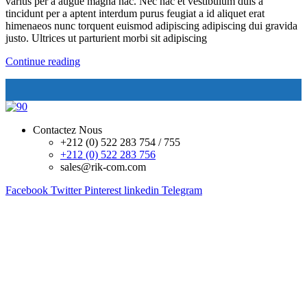
varius per a augue magna hac. Nec hac et vestibulum duis a
tincidunt per a aptent interdum purus feugiat a id aliquet erat
himenaeos nunc torquent euismod adipiscing adipiscing dui gravida
justo. Ultrices ut parturient morbi sit adipiscing
Continue reading
Contactez Nous
+212 (0) 522 283 754 / 755
+212 (0) 522 283 756
sales@rik-com.com
Facebook
Twitter
Pinterest
linkedin
Telegram