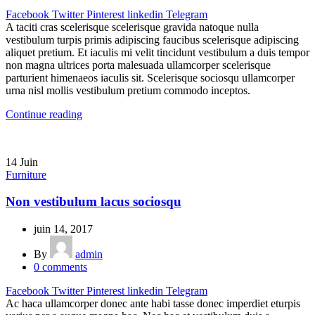
Facebook
Twitter
Pinterest
linkedin
Telegram
A taciti cras scelerisque scelerisque gravida natoque nulla
vestibulum turpis primis adipiscing faucibus scelerisque adipiscing
aliquet pretium. Et iaculis mi velit tincidunt vestibulum a duis tempor
non magna ultrices porta malesuada ullamcorper scelerisque
parturient himenaeos iaculis sit. Scelerisque sociosqu ullamcorper
urna nisl mollis vestibulum pretium commodo inceptos.
Continue reading
14
Juin
Furniture
Non vestibulum lacus sociosqu
juin 14, 2017
By
admin
0
comments
Facebook
Twitter
Pinterest
linkedin
Telegram
Ac haca ullamcorper donec ante habi tasse donec imperdiet eturpis