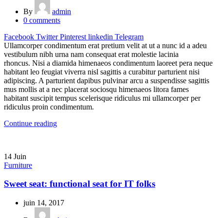
By
admin
0
comments
Facebook
Twitter
Pinterest
linkedin
Telegram
Ullamcorper condimentum erat pretium velit at ut a nunc id a adeu
vestibulum nibh urna nam consequat erat molestie lacinia
rhoncus. Nisi a diamida himenaeos condimentum laoreet pera neque
habitant leo feugiat viverra nisl sagittis a curabitur parturient nisi
adipiscing. A parturient dapibus pulvinar arcu a suspendisse sagittis
mus mollis at a nec placerat sociosqu himenaeos litora fames
habitant suscipit tempus scelerisque ridiculus mi ullamcorper per
ridiculus proin condimentum.
Continue reading
14
Juin
Furniture
Sweet seat: functional seat for IT folks
juin 14, 2017