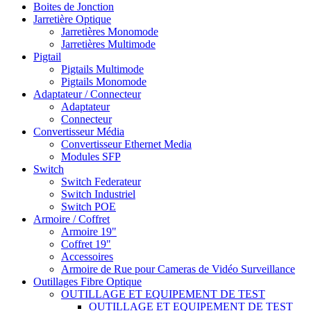
Boites de Jonction
Jarretière Optique
Jarretières Monomode
Jarretières Multimode
Pigtail
Pigtails Multimode
Pigtails Monomode
Adaptateur / Connecteur
Adaptateur
Connecteur
Convertisseur Média
Convertisseur Ethernet Media
Modules SFP
Switch
Switch Federateur
Switch Industriel
Switch POE
Armoire / Coffret
Armoire 19"
Coffret 19"
Accessoires
Armoire de Rue pour Cameras de Vidéo Surveillance
Outillages Fibre Optique
OUTILLAGE ET EQUIPEMENT DE TEST
OUTILLAGE ET EQUIPEMENT DE TEST