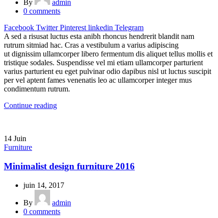
By
admin
0
comments
Facebook
Twitter
Pinterest
linkedin
Telegram
A sed a risusat luctus esta anibh rhoncus hendrerit blandit nam
rutrum sitmiad hac. Cras a vestibulum a varius adipiscing
ut dignissim ullamcorper libero fermentum dis aliquet tellus mollis et
tristique sodales. Suspendisse vel mi etiam ullamcorper parturient
varius parturient eu eget pulvinar odio dapibus nisl ut luctus suscipit
per vel aptent fames venenatis leo ac ullamcorper integer mus
condimentum rutrum.
Continue reading
14
Juin
Furniture
Minimalist design furniture 2016
juin 14, 2017
By
admin
0
comments