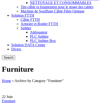
NETTOYAGE ET CONSOMMABLES
Tire-câble et équipement pour le tirage des cables
Machine de Soufflage Câble Fibre Optique
Solution FTTH
Câble FTTH
Armoire et Boitier FTTH
Splitter
Atténuateur
PLC Splitter
PLC Splitter Box
Solution DATA Centre
Divers
Search
Furniture
Home
»
Archive by Category "Furniture"
22
Juin
Furniture