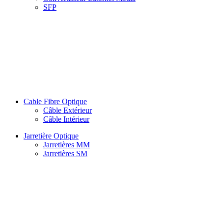
SFP
Cable Fibre Optique
Câble Extérieur
Câble Intérieur
Jarretière Optique
Jarretières MM
Jarretières SM