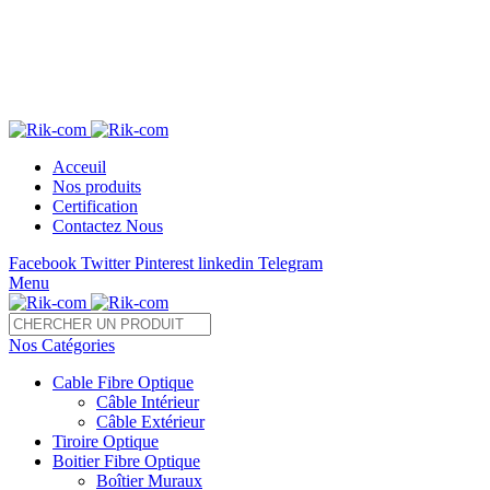
Télé 05 22 28 37 54 /55 Fax : 05 22 85 35 54
sales@rik-com.com
+212 (0) 522 283 754 / 755
Acceuil
Nos produits
Certification
Contactez Nous
Facebook
Twitter
Pinterest
linkedin
Telegram
Menu
Nos Catégories
Cable Fibre Optique
Câble Intérieur
Câble Extérieur
Tiroire Optique
Boitier Fibre Optique
Boîtier Muraux