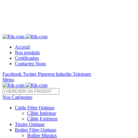
Télé 05 22 28 37 54 /55 Fax : 05 22 85 35 54
sales@rik-com.com
+212 (0) 522 283 754 / 755
Acceuil
Nos produits
Certification
Contactez Nous
Facebook
Twitter
Pinterest
linkedin
Telegram
Menu
Nos Catégories
Cable Fibre Optique
Câble Intérieur
Câble Extérieur
Tiroire Optique
Boitier Fibre Optique
Boîtier Muraux