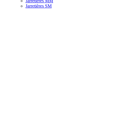
Jarretières MM
Jarretières SM
Splitter
Atténuateur
PLC Splitter
PLC Splitter Box
Outillages
Machine de Soufflage Câble Fibre Optique
Outillage Et Equipement De Test
Tire-câble et équipement