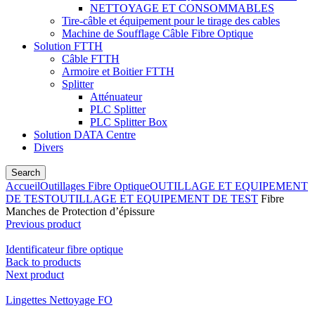
NETTOYAGE ET CONSOMMABLES
Tire-câble et équipement pour le tirage des cables
Machine de Soufflage Câble Fibre Optique
Solution FTTH
Câble FTTH
Armoire et Boitier FTTH
Splitter
Atténuateur
PLC Splitter
PLC Splitter Box
Solution DATA Centre
Divers
Search
Accueil
Outillages Fibre Optique
OUTILLAGE ET EQUIPEMENT
DE TEST
OUTILLAGE ET EQUIPEMENT DE TEST
Fibre
Manches de Protection d’épissure
Previous product
Identificateur fibre optique
Back to products
Next product
Lingettes Nettoyage FO