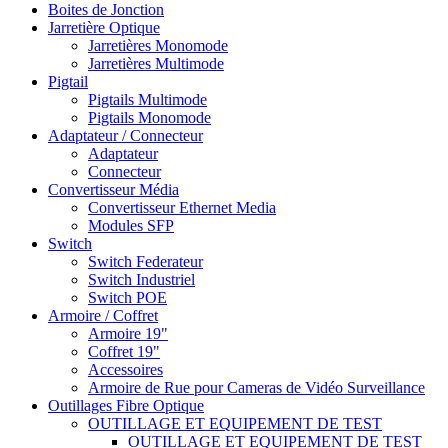
Boites de Jonction
Jarretière Optique
Jarretières Monomode
Jarretières Multimode
Pigtail
Pigtails Multimode
Pigtails Monomode
Adaptateur / Connecteur
Adaptateur
Connecteur
Convertisseur Média
Convertisseur Ethernet Media
Modules SFP
Switch
Switch Federateur
Switch Industriel
Switch POE
Armoire / Coffret
Armoire 19"
Coffret 19"
Accessoires
Armoire de Rue pour Cameras de Vidéo Surveillance
Outillages Fibre Optique
OUTILLAGE ET EQUIPEMENT DE TEST
OUTILLAGE ET EQUIPEMENT DE TEST