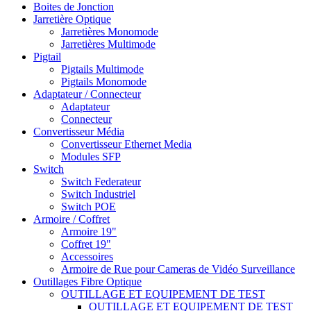
Boites de Jonction
Jarretière Optique
Jarretières Monomode
Jarretières Multimode
Pigtail
Pigtails Multimode
Pigtails Monomode
Adaptateur / Connecteur
Adaptateur
Connecteur
Convertisseur Média
Convertisseur Ethernet Media
Modules SFP
Switch
Switch Federateur
Switch Industriel
Switch POE
Armoire / Coffret
Armoire 19"
Coffret 19"
Accessoires
Armoire de Rue pour Cameras de Vidéo Surveillance
Outillages Fibre Optique
OUTILLAGE ET EQUIPEMENT DE TEST
OUTILLAGE ET EQUIPEMENT DE TEST