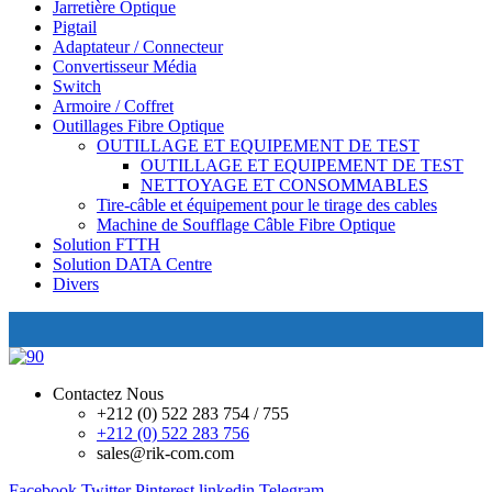
Jarretière Optique
Pigtail
Adaptateur / Connecteur
Convertisseur Média
Switch
Armoire / Coffret
Outillages Fibre Optique
OUTILLAGE ET EQUIPEMENT DE TEST
OUTILLAGE ET EQUIPEMENT DE TEST
NETTOYAGE ET CONSOMMABLES
Tire-câble et équipement pour le tirage des cables
Machine de Soufflage Câble Fibre Optique
Solution FTTH
Solution DATA Centre
Divers
Contactez Nous
+212 (0) 522 283 754 / 755
+212 (0) 522 283 756
sales@rik-com.com
Facebook
Twitter
Pinterest
linkedin
Telegram