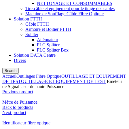
NETTOYAGE ET CONSOMMABLES
Tire-câble et équipement pour le tirage des cables
Machine de Soufflage Câble Fibre Optique
Solution FTTH
Câble FTTH
Armoire et Boitier FTTH
Splitter
Atténuateur
PLC Splitter
PLC Splitter Box
Solution DATA Centre
Divers
Search
Accueil
Outillages Fibre Optique
OUTILLAGE ET EQUIPEMENT
DE TEST
OUTILLAGE ET EQUIPEMENT DE TEST
Emeteur
de Signal laser de haute Puissance
Previous product
Mètre de Puissance
Back to products
Next product
Identificateur fibre optique