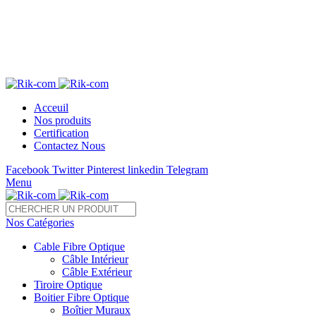
Télé 05 22 28 37 54 /55 Fax : 05 22 85 35 54
sales@rik-com.com
+212 (0) 522 283 754 / 755
Acceuil
Nos produits
Certification
Contactez Nous
Facebook
Twitter
Pinterest
linkedin
Telegram
Menu
Nos Catégories
Cable Fibre Optique
Câble Intérieur
Câble Extérieur
Tiroire Optique
Boitier Fibre Optique
Boîtier Muraux