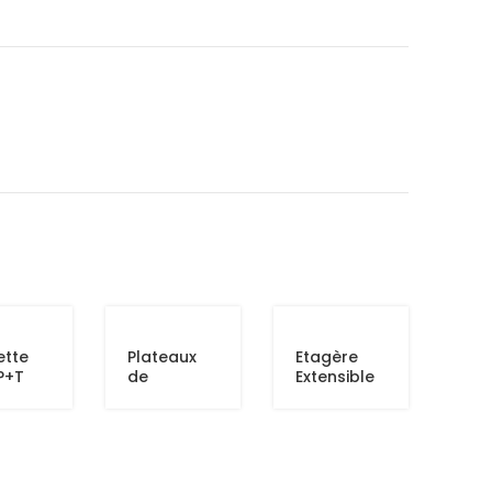
ette
Plateaux
Etagère
P+T
de
Extensible
Ventilation