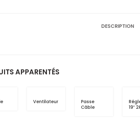
DESCRIPTION
UITS APPARENTÉS
ie
Ventilateur
Passe
Régl
Câble
19″ 2
avec
Anneaux