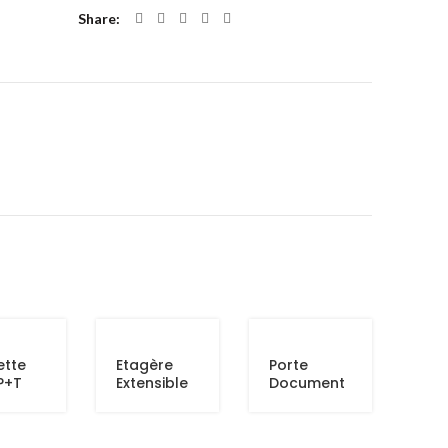
Share
ette
Etagère
Porte
P+T
Extensible
Document
s