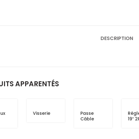
DESCRIPTION
UITS APPARENTÉS
aux
Visserie
Passe
Régl
Câble
19″ 2
ation
avec
Couvertur
e