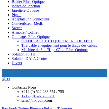
Boitier Fibre Optique
Boites de Jonction
Jarretière Optique
Pigtail
Adaptateur / Connecteur
Convertisseur Média
Switch
Armoire / Coffret
Outillages Fibre Optique
OUTILLAGE ET EQUIPEMENT DE TEST
Tire-câble et équipement pour le tirage des cables
Machine de Soufflage Câble Fibre Optique
Solution FTTH
Solution DATA Centre
Divers
Contactez Nous
+212 (0) 522 283 754 / 755
+212 (0) 522 283 756
sales@rik-com.com
Facebook
Twitter
Pinterest
linkedin
Telegram