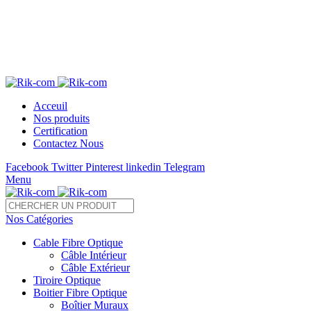
Télé 05 22 28 37 54 /55 Fax : 05 22 85 35 54
sales@rik-com.com
+212 (0) 522 283 754 / 755
Acceuil
Nos produits
Certification
Contactez Nous
Facebook
Twitter
Pinterest
linkedin
Telegram
Menu
Nos Catégories
Cable Fibre Optique
Câble Intérieur
Câble Extérieur
Tiroire Optique
Boitier Fibre Optique
Boîtier Muraux