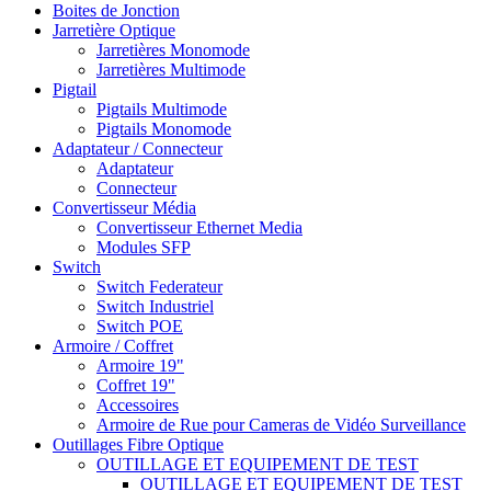
Boites de Jonction
Jarretière Optique
Jarretières Monomode
Jarretières Multimode
Pigtail
Pigtails Multimode
Pigtails Monomode
Adaptateur / Connecteur
Adaptateur
Connecteur
Convertisseur Média
Convertisseur Ethernet Media
Modules SFP
Switch
Switch Federateur
Switch Industriel
Switch POE
Armoire / Coffret
Armoire 19"
Coffret 19"
Accessoires
Armoire de Rue pour Cameras de Vidéo Surveillance
Outillages Fibre Optique
OUTILLAGE ET EQUIPEMENT DE TEST
OUTILLAGE ET EQUIPEMENT DE TEST