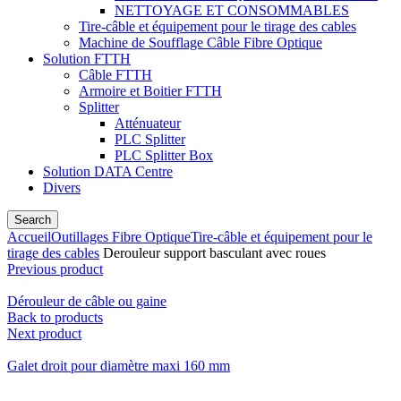
NETTOYAGE ET CONSOMMABLES
Tire-câble et équipement pour le tirage des cables
Machine de Soufflage Câble Fibre Optique
Solution FTTH
Câble FTTH
Armoire et Boitier FTTH
Splitter
Atténuateur
PLC Splitter
PLC Splitter Box
Solution DATA Centre
Divers
Search
Accueil
Outillages Fibre Optique
Tire-câble et équipement pour le
tirage des cables
Derouleur support basculant avec roues
Previous product
Dérouleur de câble ou gaine
Back to products
Next product
Galet droit pour diamètre maxi 160 mm