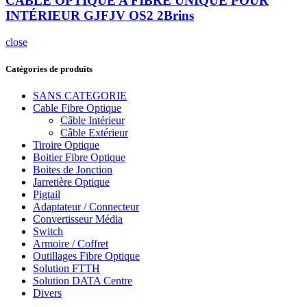
CÂBLE OPTIQUE A FIBRE UNIQUE POUR
INTÉRIEUR GJFJV OS2 2Brins
close
Catégories de produits
SANS CATEGORIE
Cable Fibre Optique
Câble Intérieur
Câble Extérieur
Tiroire Optique
Boitier Fibre Optique
Boites de Jonction
Jarretière Optique
Pigtail
Adaptateur / Connecteur
Convertisseur Média
Switch
Armoire / Coffret
Outillages Fibre Optique
Solution FTTH
Solution DATA Centre
Divers