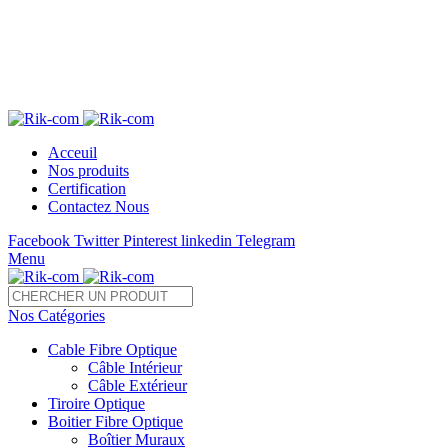
Télé 05 22 28 37 54 /55 Fax : 05 22 85 35 54
sales@rik-com.com
+212 (0) 522 283 754 / 755
Acceuil
Nos produits
Certification
Contactez Nous
Facebook
Twitter
Pinterest
linkedin
Telegram
Menu
Nos Catégories
Cable Fibre Optique
Câble Intérieur
Câble Extérieur
Tiroire Optique
Boitier Fibre Optique
Boîtier Muraux