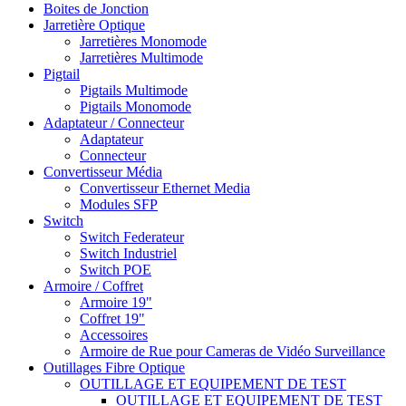
Boites de Jonction
Jarretière Optique
Jarretières Monomode
Jarretières Multimode
Pigtail
Pigtails Multimode
Pigtails Monomode
Adaptateur / Connecteur
Adaptateur
Connecteur
Convertisseur Média
Convertisseur Ethernet Media
Modules SFP
Switch
Switch Federateur
Switch Industriel
Switch POE
Armoire / Coffret
Armoire 19"
Coffret 19"
Accessoires
Armoire de Rue pour Cameras de Vidéo Surveillance
Outillages Fibre Optique
OUTILLAGE ET EQUIPEMENT DE TEST
OUTILLAGE ET EQUIPEMENT DE TEST