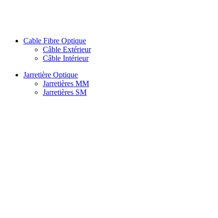
Cable Fibre Optique
Câble Extérieur
Câble Intérieur
Jarretière Optique
Jarretières MM
Jarretières SM
Splitter
Atténuateur
PLC Splitter
PLC Splitter Box