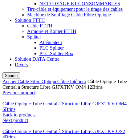
NETTOYAGE ET CONSOMMABLES
Tire-câble et équipement pour le tirage des cables
Machine de Soufflage Câble Fibre Optique
Solution FTTH
Câble FTTH
Armoire et Boitier FTTH
Splitter
Atténuateur
PLC Splitter
PLC Splitter Box
Solution DATA Centre
Divers
Search
Accueil
Cable Fibre Optique
Câble Intérieur
Câble Optique Tube
Central à Structure Libre GJFXTKV OM4 12Brins
Previous product
Câble Optique Tube Central à Structure Libre GJFXTKV OM4
6Brins
Back to products
Next product
Câble Optique Tube Central à Structure Libre GJFXTKV OS2
4Brins