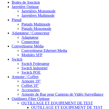
Boites de Jonction
Jarretière Optique
Jarretières Monomode
Jarretières Multimode
Pigtail
Pigtails Multimode
Pigtails Monomode
Adaptateur / Connecteur
Adaptateur
Connecteur
Convertisseur Média
Convertisseur Ethernet Media
Modules SFP
Switch
Switch Federateur
Switch Industriel
Switch POE
Armoire / Coffret
Armoire 19"
Coffret 19"
Accessoires
Armoire de Rue pour Cameras de Vidéo Surveillance
Outillages Fibre Optique
OUTILLAGE ET EQUIPEMENT DE TEST
OUTILLAGE ET EQUIPEMENT DE TEST