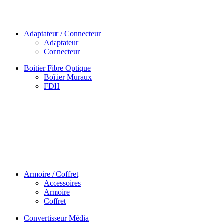
Adaptateur / Connecteur
Adaptateur
Connecteur
Boitier Fibre Optique
Boîtier Muraux
FDH
Armoire / Coffret
Accessoires
Armoire
Coffret
Convertisseur Média