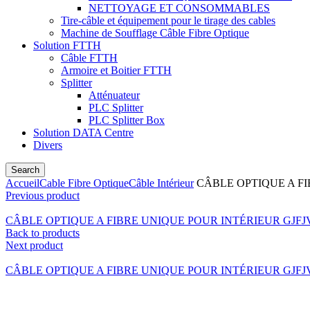
NETTOYAGE ET CONSOMMABLES
Tire-câble et équipement pour le tirage des cables
Machine de Soufflage Câble Fibre Optique
Solution FTTH
Câble FTTH
Armoire et Boitier FTTH
Splitter
Atténuateur
PLC Splitter
PLC Splitter Box
Solution DATA Centre
Divers
Search
Accueil
Cable Fibre Optique
Câble Intérieur
CÂBLE OPTIQUE A FI
Previous product
CÂBLE OPTIQUE A FIBRE UNIQUE POUR INTÉRIEUR GJFJV
Back to products
Next product
CÂBLE OPTIQUE A FIBRE UNIQUE POUR INTÉRIEUR GJFJV 