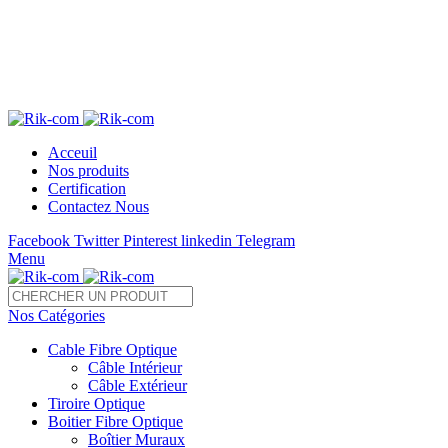
Télé 05 22 28 37 54 /55 Fax : 05 22 85 35 54
Acceuil
Nos produits
Certification
Contactez Nous
Facebook
Twitter
Pinterest
linkedin
Telegram
Menu
Nos Catégories
Cable Fibre Optique
Câble Intérieur
Câble Extérieur
Tiroire Optique
Boitier Fibre Optique
Boîtier Muraux