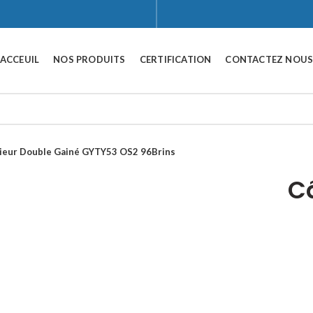
ACCEUIL
NOS PRODUITS
CERTIFICATION
CONTACTEZ NOU
rieur Double Gainé GYTY53 OS2 96Brins
Click to enlarge
Câ