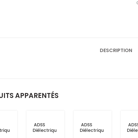
DESCRIPTION
UITS APPARENTÉS
ADSS
ADSS
ADS
triqu
Diélectriqu
Diélectriqu
Diéle
le
e Câble
e Câble
e Câ