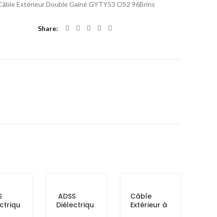
Câble Extérieur Double Gainé GYTY53 OS2 96Brins
Share
S
ADSS
Câble
ctriqu
Diélectriqu
Extérieur à
ble
e Câble
Tube Libre