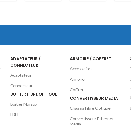
Auto
Auto
Auto
r
Porteur
Porteur
Port
OS2
OM4
OM3
s
24Brins
12Brins
12Bri
ADAPTATEUR /
ARMOIRE / COFFRET
CONNECTEUR
Accessoires
Adaptateur
Armoire
Connecteur
Coffret
BOITIER FIBRE OPTIQUE
CONVERTISSEUR MÉDIA
Boîtier Muraux
Châssis Fibre Optique
FDH
Convertisseur Ethernet
Media