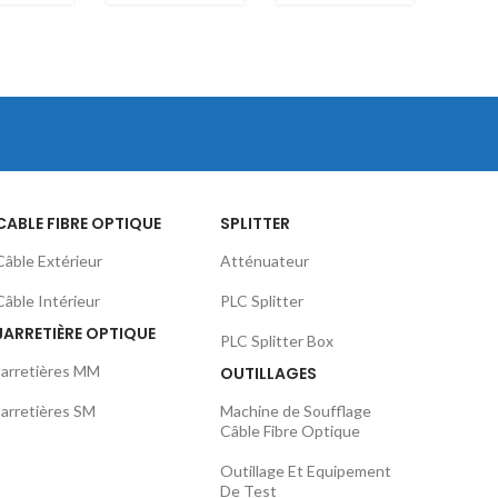
Auto
GYTS OM2
eur
Porteur
24Brins
OM3
ns
24Brins
CABLE FIBRE OPTIQUE
SPLITTER
Câble Extérieur
Atténuateur
Câble Intérieur
PLC Splitter
JARRETIÈRE OPTIQUE
PLC Splitter Box
Jarretières MM
OUTILLAGES
Jarretières SM
Machine de Soufflage
Câble Fibre Optique
Outillage Et Equipement
De Test