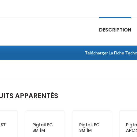
DESCRIPTION
Télécharger La Fiche Tech
UITS APPARENTÉS
 ST
Pigtail FC
Pigtail FC
Pigta
SM 1M
SM 1M
APC 
Blanc