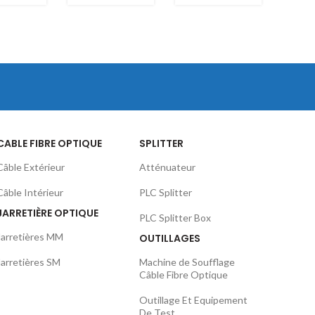
CABLE FIBRE OPTIQUE
SPLITTER
Câble Extérieur
Atténuateur
Câble Intérieur
PLC Splitter
JARRETIÈRE OPTIQUE
PLC Splitter Box
Jarretières MM
OUTILLAGES
Jarretières SM
Machine de Soufflage
Câble Fibre Optique
Outillage Et Equipement
De Test