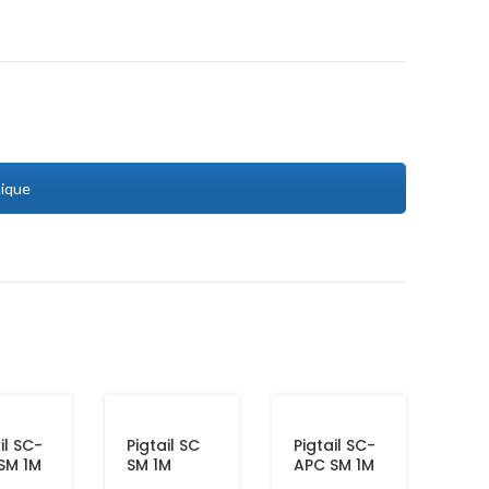
nique
il SC-
Pigtail SC
Pigtail SC-
SM 1M
SM 1M
APC SM 1M
Blanc