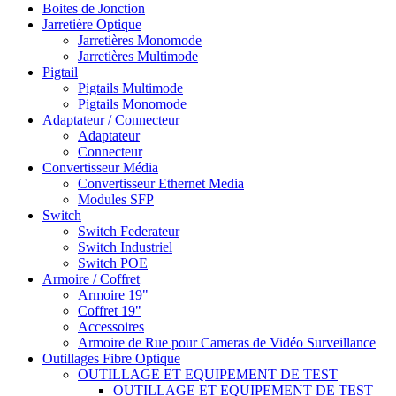
Boites de Jonction
Jarretière Optique
Jarretières Monomode
Jarretières Multimode
Pigtail
Pigtails Multimode
Pigtails Monomode
Adaptateur / Connecteur
Adaptateur
Connecteur
Convertisseur Média
Convertisseur Ethernet Media
Modules SFP
Switch
Switch Federateur
Switch Industriel
Switch POE
Armoire / Coffret
Armoire 19"
Coffret 19"
Accessoires
Armoire de Rue pour Cameras de Vidéo Surveillance
Outillages Fibre Optique
OUTILLAGE ET EQUIPEMENT DE TEST
OUTILLAGE ET EQUIPEMENT DE TEST