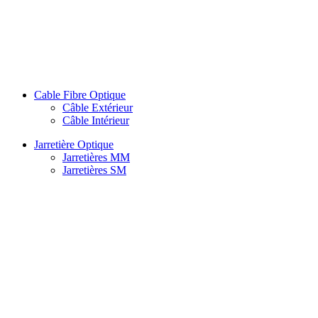
Cable Fibre Optique
Câble Extérieur
Câble Intérieur
Jarretière Optique
Jarretières MM
Jarretières SM
Splitter
Atténuateur