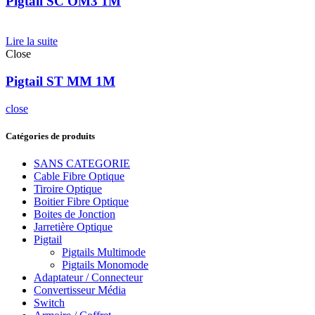
Pigtail SC OM3 1M
Lire la suite
Close
Pigtail ST MM 1M
close
Catégories de produits
SANS CATEGORIE
Cable Fibre Optique
Tiroire Optique
Boitier Fibre Optique
Boites de Jonction
Jarretière Optique
Pigtail
Pigtails Multimode
Pigtails Monomode
Adaptateur / Connecteur
Convertisseur Média
Switch