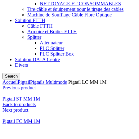
NETTOYAGE ET CONSOMMABLES
Tire-câble et équipement pour le tirage des cables
Machine de Soufflage Câble Fibre Optique
Solution FTTH
Câble FTTH
Armoire et Boitier FTTH
Splitter
Atténuateur
PLC Splitter
PLC Splitter Box
Solution DATA Centre
Divers
Search
Accueil
Pigtail
Pigtails Multimode
Pigtail LC MM 1M
Previous product
Pigtail ST MM 1M
Back to products
Next product
Pigtail FC MM 1M