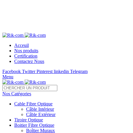
Télé 05 22 28 37 54 /55 Fax : 05 22 85 35 54
sales@rik-com.com
+212 (0) 522 283 754 / 755
Acceuil
Nos produits
Certification
Contactez Nous
Facebook
Twitter
Pinterest
linkedin
Telegram
Menu
Nos Catégories
Cable Fibre Optique
Câble Intérieur
Câble Extérieur
Tiroire Optique
Boitier Fibre Optique
Boîtier Muraux