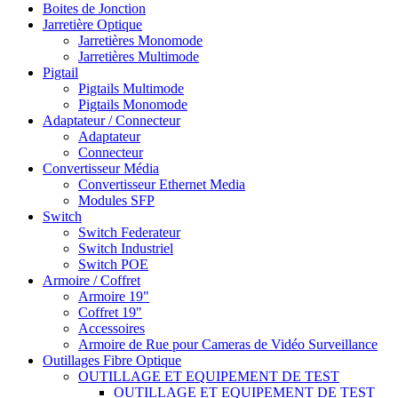
Boites de Jonction
Jarretière Optique
Jarretières Monomode
Jarretières Multimode
Pigtail
Pigtails Multimode
Pigtails Monomode
Adaptateur / Connecteur
Adaptateur
Connecteur
Convertisseur Média
Convertisseur Ethernet Media
Modules SFP
Switch
Switch Federateur
Switch Industriel
Switch POE
Armoire / Coffret
Armoire 19"
Coffret 19"
Accessoires
Armoire de Rue pour Cameras de Vidéo Surveillance
Outillages Fibre Optique
OUTILLAGE ET EQUIPEMENT DE TEST
OUTILLAGE ET EQUIPEMENT DE TEST