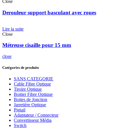
Close
Derouleur support basculant avec roues
Lire la suite
Close
Métreuse cisaille pour 15 mm
close
Catégories de produits
SANS CATEGORIE
Cable Fibre Optique
Tiroire Optique
Boitier Fibre Optique
Boites de Jonction
Jarretière Optique
Pigtail
Adaptateur / Connecteur
Convertisseur Média
Switch