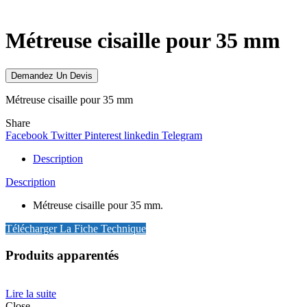
Click to enlarge
Métreuse cisaille pour 35 mm
Demandez Un Devis
Métreuse cisaille pour 35 mm
Share
Facebook
Twitter
Pinterest
linkedin
Telegram
Description
Description
Métreuse cisaille pour 35 mm.
Télécharger La Fiche Technique
Produits apparentés
Lire la suite
Close