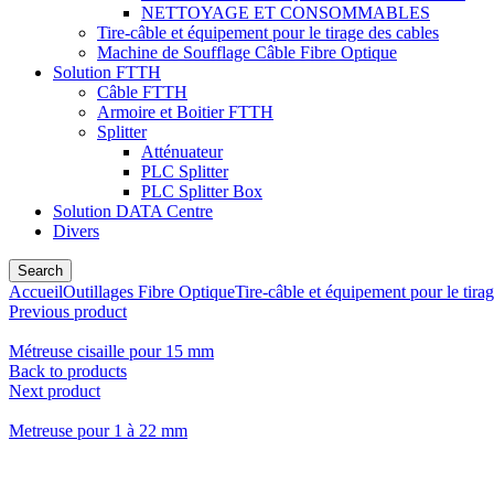
NETTOYAGE ET CONSOMMABLES
Tire-câble et équipement pour le tirage des cables
Machine de Soufflage Câble Fibre Optique
Solution FTTH
Câble FTTH
Armoire et Boitier FTTH
Splitter
Atténuateur
PLC Splitter
PLC Splitter Box
Solution DATA Centre
Divers
Search
Accueil
Outillages Fibre Optique
Tire-câble et équipement pour le tira
Previous product
Métreuse cisaille pour 15 mm
Back to products
Next product
Metreuse pour 1 à 22 mm