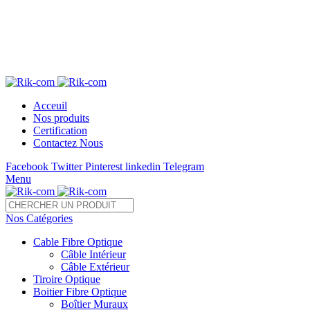
Télé 05 22 28 37 54 /55 Fax : 05 22 85 35 54
Acceuil
Nos produits
Certification
Contactez Nous
Facebook
Twitter
Pinterest
linkedin
Telegram
Menu
Nos Catégories
Cable Fibre Optique
Câble Intérieur
Câble Extérieur
Tiroire Optique
Boitier Fibre Optique
Boîtier Muraux