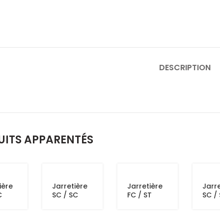
DESCRIPTION
UITS APPARENTÉS
ière
Jarretière
Jarretière
Jarre
C
SC / SC
FC / ST
SC /
UP
OM2 DUP
OM2 DUP
OM4
3M
3M
3M