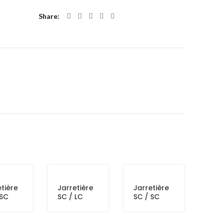
Share
tière
Jarretière
Jarretière
 SC
SC / LC
SC / SC
 DUP
OM4 DUP
OM3 DUP
3M
3M