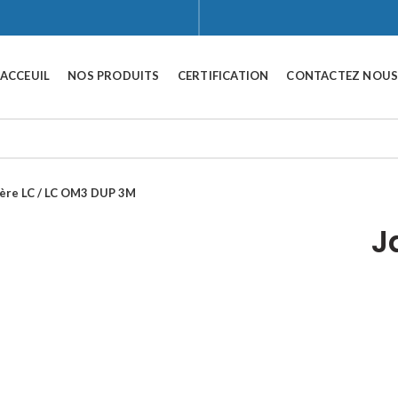
ACCEUIL
NOS PRODUITS
CERTIFICATION
CONTACTEZ NOU
ière LC / LC OM3 DUP 3M
Click to enlarge
J