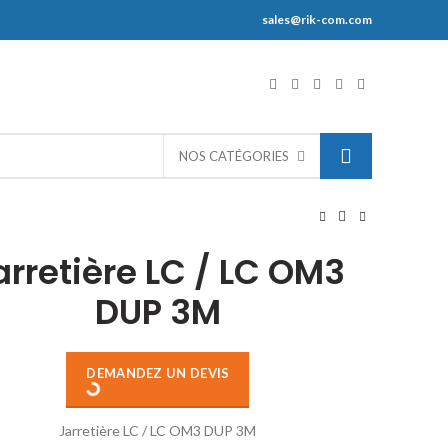
sales@rik-com.com
S
NOS CATÉGORIES
arretière LC / LC OM3
DUP 3M
DEMANDEZ UN DEVIS
Jarretière LC / LC OM3 DUP 3M