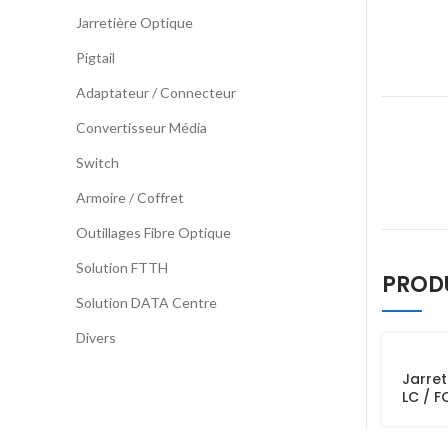
Jarretière Optique
Pigtail
Adaptateur / Connecteur
Convertisseur Média
Switch
Armoire / Coffret
Outillages Fibre Optique
Solution FTTH
PROD
Solution DATA Centre
Divers
Jarret
LC / F
OM2 D
3M