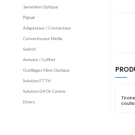
Jarretière Optique
Pigtail
Adaptateur / Connecteur
Convertisseur Média
Switch
Armoire / Coffret
PROD
Outillages Fibre Optique
Solution FTTH
Solution DATA Centre
Tiroire
Divers
coulis
24 Por
Simpl
SC/LC
00