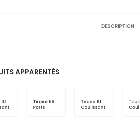
DESCRIPTION
UITS APPARENTÉS
 1U
Tiroire 96
Tiroire 1U
Tiroi
sant
Ports
Coulissant
Coul
ts
12 Ports SC
24 P
ex
Duplex LC
Simp
/E20
Quad
ST/F