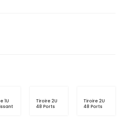
re 1U
Tiroire 2U
Tiroire 2U
issant
48 Ports
48 Ports
orts
SC/LC
ST/FC
lex
C