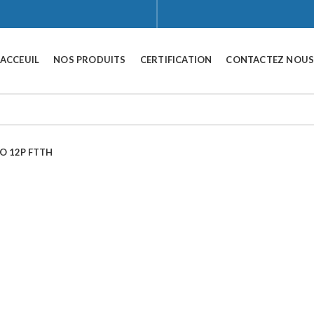
ACCEUIL
NOS PRODUITS
CERTIFICATION
CONTACTEZ NOU
FO 12P FTTH
Click to enlarge