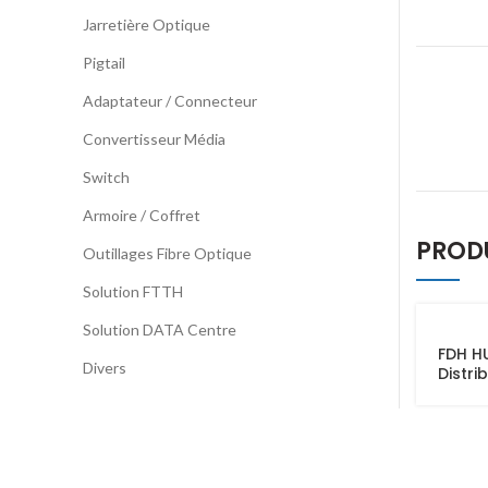
Jarretière Optique
Pigtail
Adaptateur / Connecteur
Convertisseur Média
Switch
Armoire / Coffret
PROD
Outillages Fibre Optique
Solution FTTH
Solution DATA Centre
FDH H
Divers
Distri
n de l
fibre
optiq