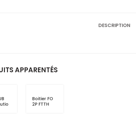
DESCRIPTION
UITS APPARENTÉS
UB
Boitier FO
butio
2P FTTH
a
ue