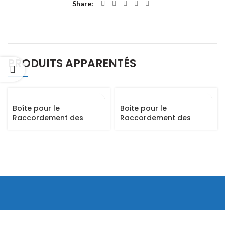
Share
PRODUITS APPARENTÉS
Boîte pour le
Boite pour le
Raccordement des
Raccordement des
Câbles FO (24-192 brins)
Cables FO IN-LINE 24
Brins