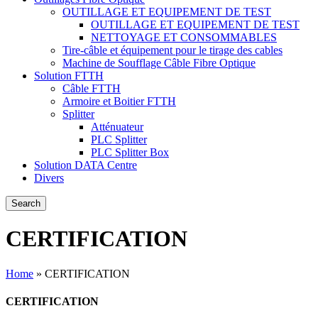
OUTILLAGE ET EQUIPEMENT DE TEST
OUTILLAGE ET EQUIPEMENT DE TEST
NETTOYAGE ET CONSOMMABLES
Tire-câble et équipement pour le tirage des cables
Machine de Soufflage Câble Fibre Optique
Solution FTTH
Câble FTTH
Armoire et Boitier FTTH
Splitter
Atténuateur
PLC Splitter
PLC Splitter Box
Solution DATA Centre
Divers
Search
CERTIFICATION
Home
»
CERTIFICATION
CERTIFICATION