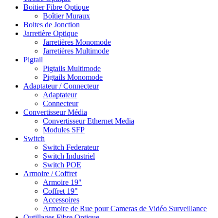
Boitier Fibre Optique
Boîtier Muraux
Boites de Jonction
Jarretière Optique
Jarretières Monomode
Jarretières Multimode
Pigtail
Pigtails Multimode
Pigtails Monomode
Adaptateur / Connecteur
Adaptateur
Connecteur
Convertisseur Média
Convertisseur Ethernet Media
Modules SFP
Switch
Switch Federateur
Switch Industriel
Switch POE
Armoire / Coffret
Armoire 19"
Coffret 19"
Accessoires
Armoire de Rue pour Cameras de Vidéo Surveillance
Outillages Fibre Optique