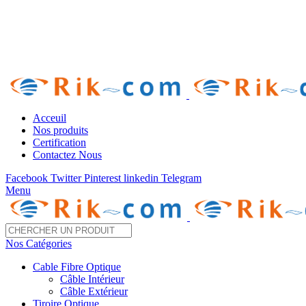
Télé 05 22 28 37 54 /55 Fax : 05 22 85 35 54
Acceuil
Nos produits
Certification
Contactez Nous
Facebook
Twitter
Pinterest
linkedin
Telegram
Menu
Nos Catégories
Cable Fibre Optique
Câble Intérieur
Câble Extérieur
Tiroire Optique