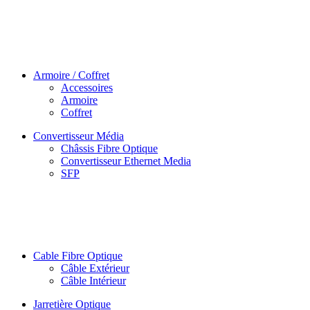
Armoire / Coffret
Accessoires
Armoire
Coffret
Convertisseur Média
Châssis Fibre Optique
Convertisseur Ethernet Media
SFP
Cable Fibre Optique
Câble Extérieur
Câble Intérieur
Jarretière Optique