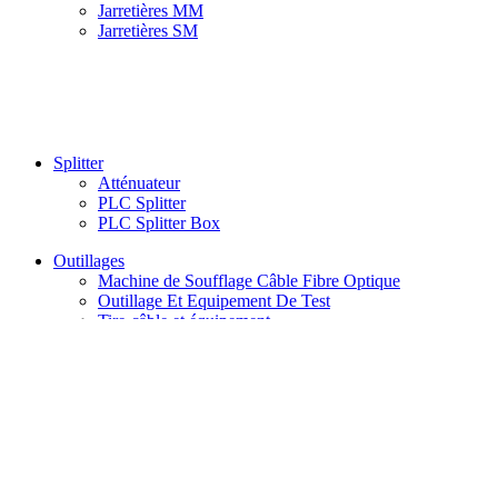
Jarretières MM
Jarretières SM
Splitter
Atténuateur
PLC Splitter
PLC Splitter Box
Outillages
Machine de Soufflage Câble Fibre Optique
Outillage Et Equipement De Test
Tire-câble et équipement
Search
Acceuil